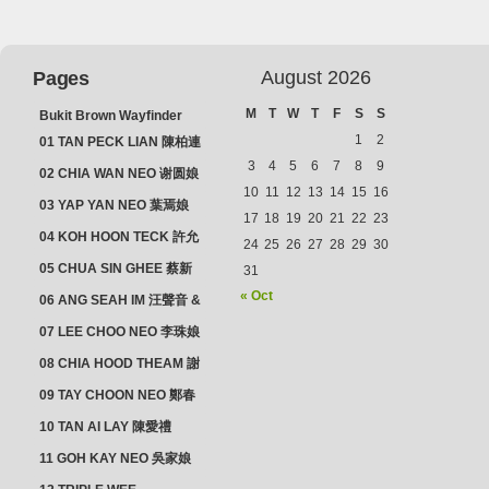
August 2026
Pages
M
T
W
T
F
S
S
Bukit Brown Wayfinder
(2025) : The Scoop!
1
2
01 TAN PECK LIAN 陳柏連
3
4
5
6
7
8
9
02 CHIA WAN NEO 谢圆娘
10
11
12
13
14
15
16
03 YAP YAN NEO 葉焉娘
17
18
19
20
21
22
23
04 KOH HOON TECK 許允
24
25
26
27
28
29
30
德 & LIM GUAN NEO 林源
05 CHUA SIN GHEE 蔡新
31
娘
義 & MADAM SOH 蘇蜯娘
« Oct
06 ANG SEAH IM 汪聲音 &
CHEONG CHWEE SIM 鐘
07 LEE CHOO NEO 李珠娘
水心
08 CHIA HOOD THEAM 謝
佛添 & YEO LAN NEO 楊鱗
09 TAY CHOON NEO 鄭春
娘
娘
10 TAN AI LAY 陳愛禮
11 GOH KAY NEO 吳家娘